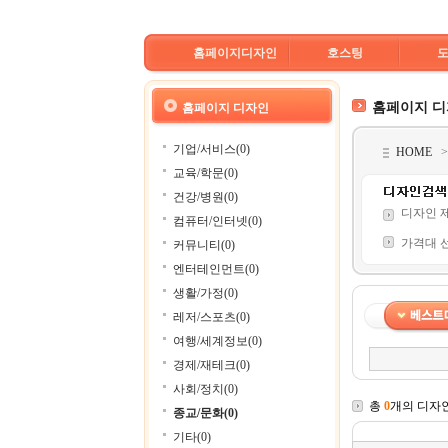
홈페이지디자인
호스팅
홈페이지 
홈페이지 디자인
기업/서비스(0)
HOME
교육/학문(0)
건강/병원(0)
디자인 
컴퓨터/인터넷(0)
가격대 
커뮤니티(0)
엔터테인먼트(0)
생활/가정(0)
레저/스포츠(0)
여행/세계정보(0)
경제/재테크(0)
사회/정치(0)
총
0
개의 디자
종교/문화(0)
기타(0)