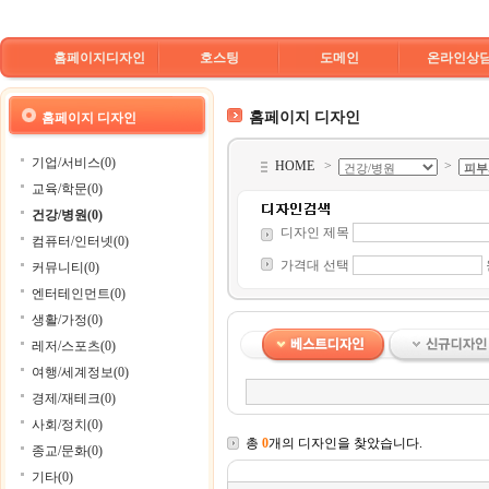
홈페이지디자인
호스팅
도메인
온라인상
홈페이지 디자인
홈페이지 디자인
기업/서비스(0)
HOME
>
>
교육/학문(0)
건강/병원(0)
디자인 제목
컴퓨터/인터넷(0)
가격대 선택
커뮤니티(0)
엔터테인먼트(0)
생활/가정(0)
레저/스포츠(0)
여행/세계정보(0)
경제/재테크(0)
사회/정치(0)
총
0
개의 디자인을 찾았습니다.
종교/문화(0)
기타(0)