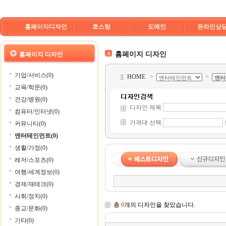
홈페이지디자인
호스팅
도메인
온라인상
홈페이지 디자인
홈페이지 디자인
기업/서비스(0)
HOME
>
>
교육/학문(0)
건강/병원(0)
디자인 제목
컴퓨터/인터넷(0)
가격대 선택
커뮤니티(0)
엔터테인먼트(0)
생활/가정(0)
레저/스포츠(0)
여행/세계정보(0)
경제/재테크(0)
사회/정치(0)
총
0
개의 디자인을 찾았습니다.
종교/문화(0)
기타(0)