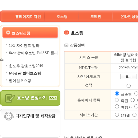
홈페이지디자인
호스팅
도메인
온라인상
호스팅
호스팅신청
상품선택
10G 자이언트 알파
64bit 광아우토반 FullSSD 플러
64bit 광 빌더
서비스 구분
스
팅 절약형
윈도우 광호스팅2019
HDD/Traffic
200M/400M
64bit 광 빌더호스팅
사양 상세보기
웹메일호스팅
선택
표준형
홈페이지 종류
학원
여행사
서비스기간
1개월