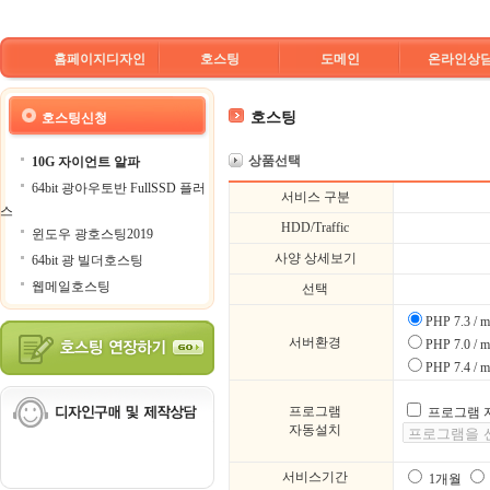
홈페이지디자인
호스팅
도메인
온라인상
호스팅
호스팅신청
상품선택
10G 자이언트 알파
64bit 광아우토반 FullSSD 플러
서비스 구분
스
HDD/Traffic
윈도우 광호스팅2019
사양 상세보기
64bit 광 빌더호스팅
웹메일호스팅
선택
PHP 7.3 /
서버환경
PHP 7.0 /
PHP 7.4 /
프로그램
프로그램 
자동설치
서비스기간
1개월