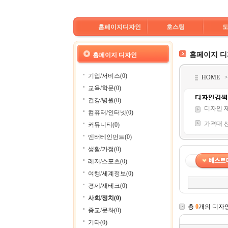
홈페이지디자인
호스팅
홈페이지 
홈페이지 디자인
기업/서비스(0)
HOME
교육/학문(0)
건강/병원(0)
디자인 
컴퓨터/인터넷(0)
가격대 
커뮤니티(0)
엔터테인먼트(0)
생활/가정(0)
레저/스포츠(0)
여행/세계정보(0)
경제/재테크(0)
사회/정치(0)
총
0
개의 디자
종교/문화(0)
기타(0)