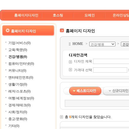
홈페이지디자인
호스팅
도메인
온라인상
홈페이지 디자인
홈페이지 디자인
기업/서비스(0)
HOME
>
>
교육/학문(0)
건강/병원(0)
디자인 제목
컴퓨터/인터넷(0)
가격대 선택
커뮤니티(0)
엔터테인먼트(0)
생활/가정(0)
레저/스포츠(0)
여행/세계정보(0)
경제/재테크(0)
사회/정치(0)
총
0
개의 디자인을 찾았습니다.
종교/문화(0)
기타(0)