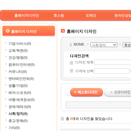
홈페이지디자인
호스팅
도메인
온라인상
홈페이지 디자인
홈페이지 디자인
기업/서비스(0)
HOME
>
>
교육/학문(0)
건강/병원(0)
디자인 제목
컴퓨터/인터넷(0)
가격대 선택
커뮤니티(0)
엔터테인먼트(0)
생활/가정(0)
레저/스포츠(0)
여행/세계정보(0)
경제/재테크(0)
사회/정치(0)
총
0
개의 디자인을 찾았습니다.
종교/문화(0)
기타(0)