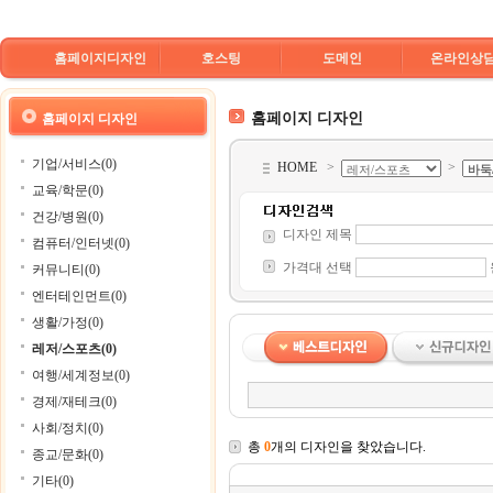
홈페이지디자인
호스팅
도메인
온라인상
홈페이지 디자인
홈페이지 디자인
기업/서비스(0)
HOME
>
>
교육/학문(0)
건강/병원(0)
디자인 제목
컴퓨터/인터넷(0)
가격대 선택
커뮤니티(0)
엔터테인먼트(0)
생활/가정(0)
레저/스포츠(0)
여행/세계정보(0)
경제/재테크(0)
사회/정치(0)
총
0
개의 디자인을 찾았습니다.
종교/문화(0)
기타(0)