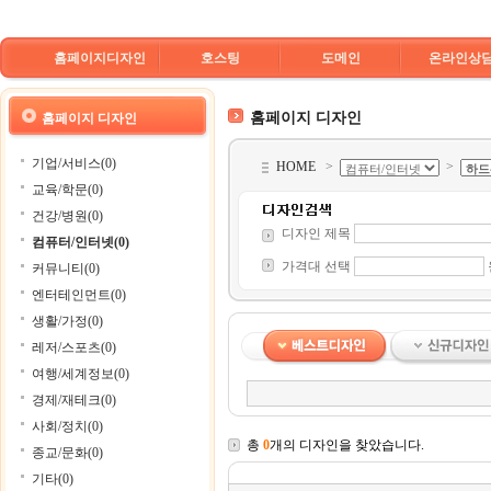
홈페이지디자인
호스팅
도메인
온라인상
홈페이지 디자인
홈페이지 디자인
기업/서비스(0)
HOME
>
>
교육/학문(0)
건강/병원(0)
디자인 제목
컴퓨터/인터넷(0)
가격대 선택
커뮤니티(0)
엔터테인먼트(0)
생활/가정(0)
레저/스포츠(0)
여행/세계정보(0)
경제/재테크(0)
사회/정치(0)
총
0
개의 디자인을 찾았습니다.
종교/문화(0)
기타(0)