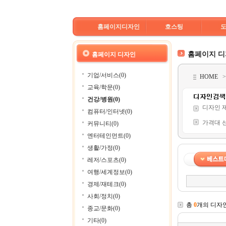
홈페이지디자인
호스팅
홈페이지 
홈페이지 디자인
기업/서비스(0)
HOME
교육/학문(0)
건강/병원(0)
디자인 
컴퓨터/인터넷(0)
가격대 
커뮤니티(0)
엔터테인먼트(0)
생활/가정(0)
레저/스포츠(0)
여행/세계정보(0)
경제/재테크(0)
사회/정치(0)
총
0
개의 디자
종교/문화(0)
기타(0)