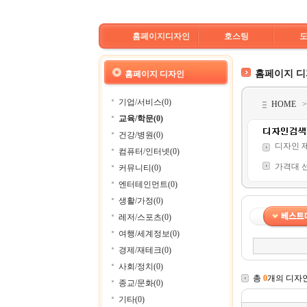
홈페이지디자인
호스팅
홈페이지 
홈페이지 디자인
기업/서비스(0)
HOME
교육/학문(0)
건강/병원(0)
디자인 
컴퓨터/인터넷(0)
가격대 
커뮤니티(0)
엔터테인먼트(0)
생활/가정(0)
레저/스포츠(0)
여행/세계정보(0)
경제/재테크(0)
사회/정치(0)
총
0
개의 디자
종교/문화(0)
기타(0)