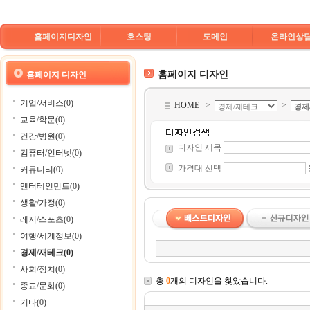
홈페이지디자인
호스팅
도메인
온라인상
홈페이지 디자인
홈페이지 디자인
기업/서비스(0)
HOME
>
>
교육/학문(0)
건강/병원(0)
디자인 제목
컴퓨터/인터넷(0)
가격대 선택
커뮤니티(0)
엔터테인먼트(0)
생활/가정(0)
레저/스포츠(0)
여행/세계정보(0)
경제/재테크(0)
사회/정치(0)
총
0
개의 디자인을 찾았습니다.
종교/문화(0)
기타(0)