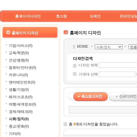
홈페이지디자인
호스팅
도메인
온라인상
홈페이지 디자인
홈페이지 디자인
기업/서비스(0)
HOME
>
>
교육/학문(0)
건강/병원(0)
디자인 제목
컴퓨터/인터넷(0)
가격대 선택
커뮤니티(0)
엔터테인먼트(0)
생활/가정(0)
레저/스포츠(0)
여행/세계정보(0)
경제/재테크(0)
사회/정치(0)
총
0
개의 디자인을 찾았습니다.
종교/문화(0)
기타(0)