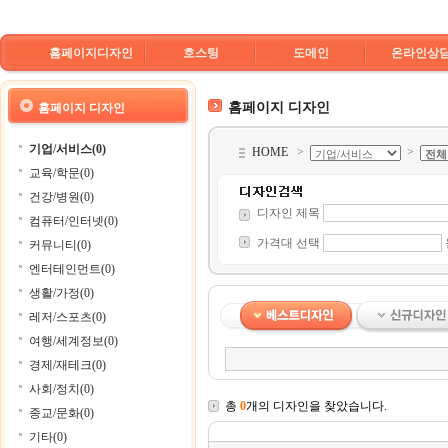
홈페이지디자인
호스팅
도메인
온라인상
홈페이지 디자인
홈페이지 디자인
기업/서비스(0)
HOME
>
>
교육/학문(0)
건강/병원(0)
디자인 제목
컴퓨터/인터넷(0)
가격대 선택
커뮤니티(0)
엔터테인먼트(0)
생활/가정(0)
레저/스포츠(0)
여행/세계정보(0)
경제/재테크(0)
사회/정치(0)
총
0
개의 디자인을 찾았습니다.
종교/문화(0)
기타(0)