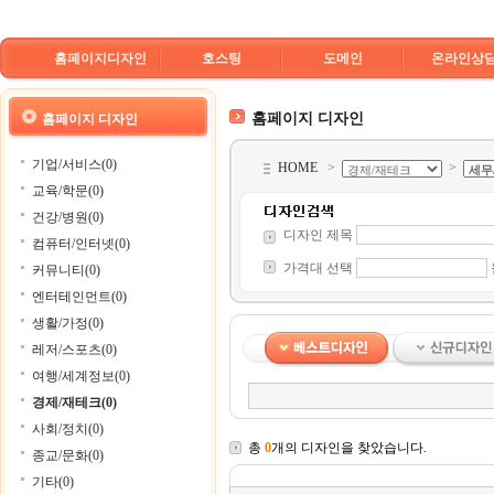
홈페이지디자인
호스팅
도메인
온라인상
홈페이지 디자인
홈페이지 디자인
기업/서비스(0)
HOME
>
>
교육/학문(0)
건강/병원(0)
디자인 제목
컴퓨터/인터넷(0)
가격대 선택
커뮤니티(0)
엔터테인먼트(0)
생활/가정(0)
레저/스포츠(0)
여행/세계정보(0)
경제/재테크(0)
사회/정치(0)
총
0
개의 디자인을 찾았습니다.
종교/문화(0)
기타(0)